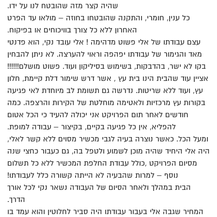
שהיה קצר מזה שהובטח לנו על ידו.
כל ענין, חומרי, והתקנה שהובטחו בחוזה – מולאו עד הפרט
האחרון ללא כל צורך בוויכוחים או בפיקוח.
עצם עבודתו של אלי פשוט מדהימה ! אלי עובד נקי, הוא פדנטי
מאד והגימור של עבודתו יפהפה וראוי להערצה. לא ניתן להבחין
בקו לא ישר, בהדבקות, בשימוש בסיליקון ועוד. פשוט מושלם!!!!!!
אציין עוד שהבית הינו בית עץ , אשר דרש שימור דלת קיימת, חלון
עץ, ועוד ללא שריטות. נדרשה גם תשומת לב מיוחדת לאי פגיעה
בקורות עץ מרכזיות ולאטימה מוחלטת של הקירות והרצפה. כמה
חודשים לאחר תום הפרויקט אני יכולה להעיד כי הכל אטום
להפליא, אין כל פגיעה בקיים, בקיצור – עבודה למופת.
ומעל הכל. כאשר נוצרה בעיה לגבי מכשיר מסוים ללא קשר לאלי,
היה אלי היחיד שהיה מוכן לשמוע ולטפל בה, גם כעבור כחצי שנה
מסיום הפרויקט ,כולל עבודת החלפת המכשיר ללא כל תשלום
נוסף – למרות שהבעיה לא הייתה קשורה כלל לעבודתו!
הבית במהלך ולאחר הסיום של העבודה נשאר נקי לכל אורך
הדרך.
המחיר שגבה אלי בעבור עבודתו היה סביר לחלוטין והוא עמד בו